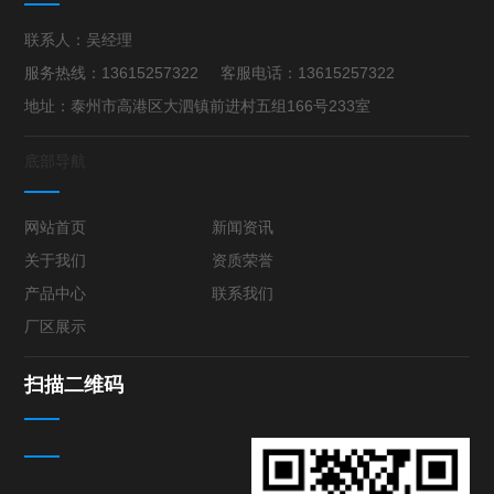
联系人：吴经理
服务热线：13615257322 客服电话：13615257322
地址：泰州市高港区大泗镇前进村五组166号233室
底部导航
网站首页
新闻资讯
关于我们
资质荣誉
产品中心
联系我们
厂区展示
扫描二维码